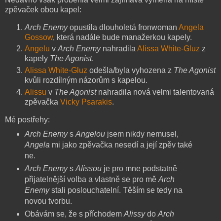
zpěvaček obou kapel:
Arch Enemy
opustila dlouholetá fronwoman
Angela
Gossow
, která nadále bude manažerkou kapely.
Angelu
v
Arch Enemy
nahradila
Alissa Wh
ite-Gluz
z
kapely
The Agonist
.
Alissa White-Gluz
odešla/byla vyhozena z
The Agonist
kvůli rozdílným názorům s kapelou.
Alissu
v
The Agonist
nahradila nová velmi talentovaná
zpěvačka
Vicky Psarakis
.
Mé postřehy:
Arch Enemy
s
Angelou
jsem nikdy nemusel,
Angela
mi jako zpěvačka nesedí a její zpěv také
ne.
Arch Enemy
s
Alissou
je pro mne podstatně
přijatelnější volba a vlastně se pro mě
Arch
Enemy
stali poslouchatelní. Těším se tedy na
novou tvorbu.
Obávám se, že s příchodem
Alissy
do
Arch