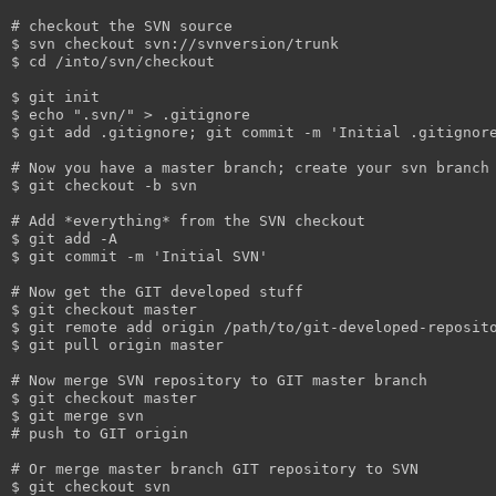
# checkout the SVN source

$ svn checkout svn://svnversion/trunk

$ cd /into/svn/checkout

$ git init

$ echo ".svn/" > .gitignore

$ git add .gitignore; git commit -m 'Initial .gitignore
# Now you have a master branch; create your svn branch

$ git checkout -b svn

# Add *everything* from the SVN checkout

$ git add -A

$ git commit -m 'Initial SVN'

# Now get the GIT developed stuff

$ git checkout master

$ git remote add origin /path/to/git-developed-reposito
$ git pull origin master

# Now merge SVN repository to GIT master branch

$ git checkout master
$ git merge svn

# push to GIT origin
# Or merge master branch GIT repository to SVN
$ git checkout svn