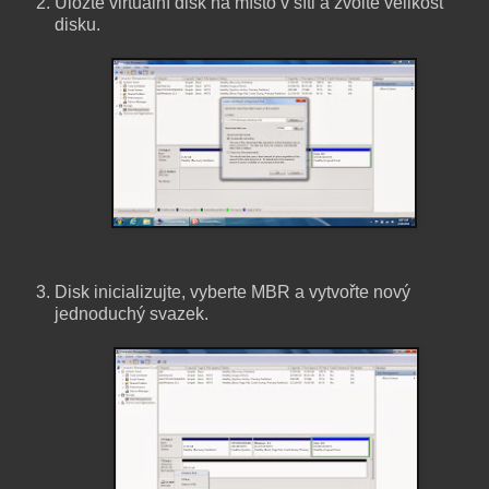
Uložte virtuální disk na místo v síti a zvolte velikost
disku.
Disk inicializujte, vyberte MBR a vytvořte nový
jednoduchý svazek.