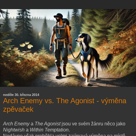
neděle 30. března 2014
Arch Enemy vs. The Agonist - výměna
zpěvaček
Arch Enemy
a
The Agonist
jsou ve svém žánru něco jako
Nightwish
a
Within Temptation
.
Nedávno však proběhla velmi zajímavá výměna na místě