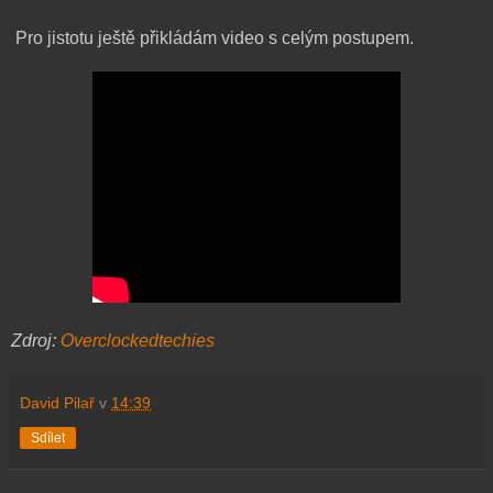
Pro jistotu ještě přikládám video s celým postupem.
Zdroj:
Overclockedtechies
David Pilař
v
14:39
Sdílet