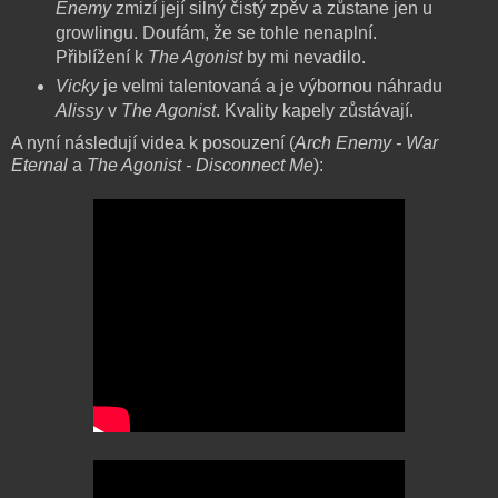
Enemy
zmizí její silný čistý zpěv a zůstane jen u
growlingu. Doufám, že se tohle nenaplní.
Přiblížení k
The Agonist
by mi nevadilo.
Vicky
je velmi talentovaná a je výbornou náhradu
Alissy
v
The Agonist
. Kvality kapely zůstávají.
A nyní následují videa k posouzení (
Arch Enemy - War
Eternal
a
The Agonist - Disconnect Me
):