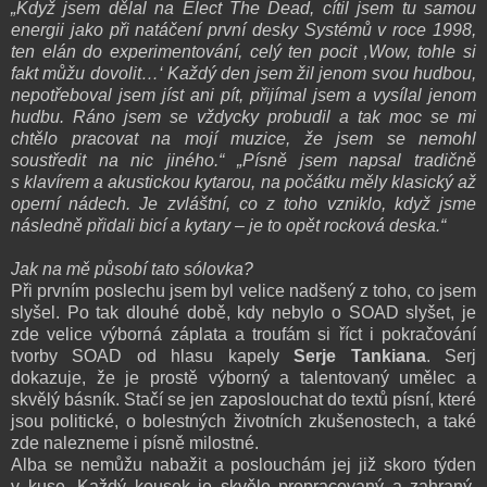
„Když jsem dělal na Elect The Dead, cítil jsem tu samou
energii jako při natáčení první desky Systémů v roce 1998,
ten elán do experimentování, celý ten pocit ‚Wow, tohle si
fakt můžu dovolit…‘ Každý den jsem žil jenom svou hudbou,
nepotřeboval jsem jíst ani pít, přijímal jsem a vysílal jenom
hudbu. Ráno jsem se vždycky probudil a tak moc se mi
chtělo pracovat na mojí muzice, že jsem se nemohl
soustředit na nic jiného.“
„Písně jsem napsal tradičně
s klavírem a akustickou kytarou, na počátku měly klasický až
operní nádech. Je zvláštní, co z toho vzniklo, když jsme
následně přidali bicí a kytary – je to opět rocková deska.“
Jak na mě působí tato sólovka?
Při prvním poslechu jsem byl velice nadšený z toho, co jsem
slyšel. Po tak dlouhé době, kdy nebylo o SOAD slyšet, je
zde velice výborná záplata a troufám si říct i pokračování
tvorby SOAD od hlasu kapely
Serje Tankiana
. Serj
dokazuje, že je prostě výborný a talentovaný umělec a
skvělý básník. Stačí se jen zaposlouchat do textů písní, které
jsou politické, o bolestných životních zkušenostech, a také
zde nalezneme i písně milostné.
Alba se nemůžu nabažit a poslouchám jej již skoro týden
v kuse. Každý kousek je skvěle propracovaný a zahraný.