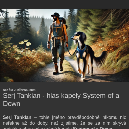
neděle 2. března 2008
Serj Tankian - hlas kapely System of a
Down
Serj Tankian
– tohle jméno pravděpodobně nikomu nic
neřekne až do doby, než zjistíme, že se za ním skrývá
zpěvák a hlas světoznámé kapely
System of a Down
.