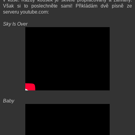
Však si to poslechněte sami! Přikládám dvě písně ze
serveru youtube.com:
Sky Is Over
Baby