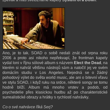
Ano, je to tak. SOAD o sobě nedali znát od srpna roku
2006 a proto asi nikoho nepřekvapí, že frontman kapely
vydal loni v říjnu sólové album s názvem
Elect the Dead
, na
kterém si nahrál většinu nástrojů sám a natočil jej ve svém
domácím studiu v Los Angeles. Nejedná se o žádný
pohodový výlet do světa world music, ale ani o bitevní vřavu
ve stylu SOAD, i když ruku na srdce, některé songy se tomu
hodně blíží. Album má mnoho vrstev a podob, od
psychedelie přes klasickou hudbu až po charakteristické
surrealistické obrazy a hrátky s rychlostí nahrávky.
Co o své nahrávce říká Serj?