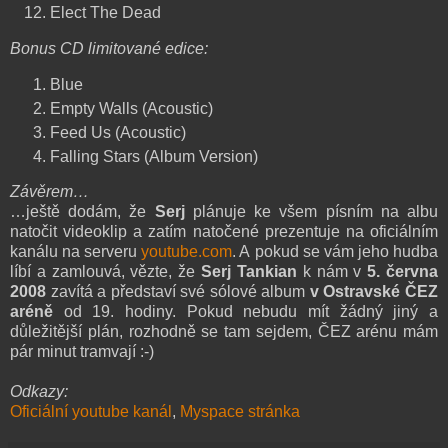
Elect The Dead
Bonus CD limitované edice:
Blue
Empty Walls (Acoustic)
Feed Us (Acoustic)
Falling Stars (Album Version)
Závěrem…
…ještě dodám, že
Serj
plánuje ke všem písním na albu
natočit videoklip a zatím natočené prezentuje na oficiálním
kanálu na serveru
youtube.com
. A pokud se vám jeho hudba
líbí a zamlouvá, vězte, že
Serj Tankian
k nám v
5. června
2008
zavítá a představí své sólové album
v Ostravské ČEZ
aréně
od 19. hodiny. Pokud nebudu mít žádný jiný a
důležitější plán, rozhodně se tam sejdem, ČEZ arénu mám
pár minut tramvají :-)
Odkazy:
Oficiální youtube kanál
,
Myspace stránka